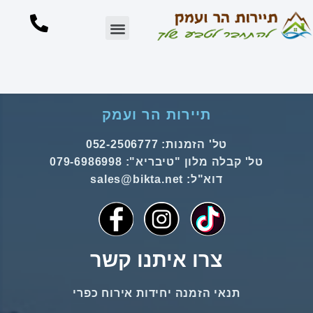
צור קשר
אירוח ברמת הגולן
אירוח בסובב כנרת
הזמינו עכשיו
נקודות עניין באזור
תיירות הר ועמק
טל' הזמנות: 052-2506777
טל' קבלה מלון "טיבריא": 079-6986998
דוא"ל: sales@bikta.net
צרו איתנו קשר
תנאי הזמנה יחידות אירוח כפרי